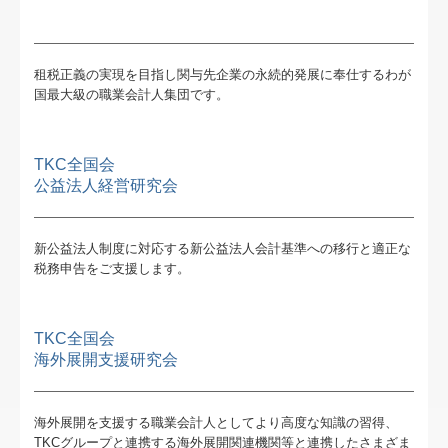
グループ通算（有利・不利）判定
補助金・助成金・融資情報
租税正義の実現を目指し関与先企業の永続的発展に奉仕するわが
関与先向け融資商品ご紹介
国最大級の職業会計人集団です。
経営者お役立ち情報
TKC全国会
TKCシステムQ&A
公益法人経営研究会
経営改善計画の策定支援
新公益法人制度に対応する新公益法人会計基準への移行と適正な
税務申告をご支援します。
経営改善オンデマンド講座
業務内容
TKC全国会
海外展開支援研究会
コンサルティング業務
Ｐ＆Ｐ税理士法人のサービス
海外展開を支援する職業会計人としてより高度な知識の習得、
TKCグループと連携する海外展開関連機関等と連携したさまざま