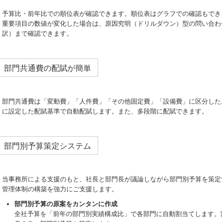
予算比・前年比での順位表が確認できます。順位表はグラフでの確認もでき
重要項目の数値が変化した場合は、原因究明（ドリルダウン）型の問い合わ
訳）まで確認できます。
部門共通費の配賦が簡単
部門共通費は「変動費」「人件費」「その他固定費」「設備費」に区分した
に設定した配賦基準で自動配賦します。また、多段階に配賦できます。
部門別予算策定システム
当事務所による支援のもと、社長と部門長が議論しながら部門別予算を策定
管理体制の構築を強力にご支援します。
部門別予算の原案をカンタンに作成
全社予算を「前年の部門別実績構成比」で各部門に自動割当てします。