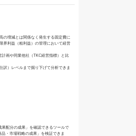
高の増減とは関係なく発生する固定費に
限界利益（粗利益）の管理において経営
営計画や同業他社（TKC経営指標）と比
仕訳）レベルまで掘り下げて分析できま
成果配分の成果」を確認できるツールで
商品・市場戦略の成果」を検証できま