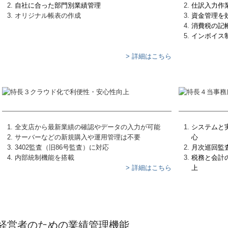
自社に合った部門別業績管理
仕訳入力作
オリジナル帳表の作成
資金管理を
消費税の記
インボイス
> 詳細はこちら
全支店から最新業績の確認やデータの入力が可能
システムと
サーバーなどの新規購入や運用管理は不要
心
3402監査（旧86号監査）に対応
月次巡回監
内部統制機能を搭載
税務と会計
> 詳細はこちら
上
経営者のための業績管理機能