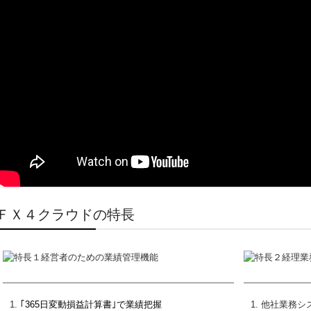
ＦＸ４クラウドの特長
｢365日変動損益計算書｣で業績把握
他社業務シ